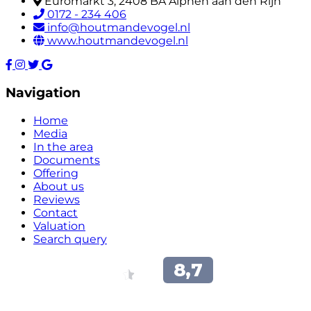
Euromarkt 3, 2408 BA Alphen aan den Rijn
0172 - 234 406
info@houtmandevogel.nl
www.houtmandevogel.nl
Navigation
Home
Media
In the area
Documents
Offering
About us
Reviews
Contact
Valuation
Search query