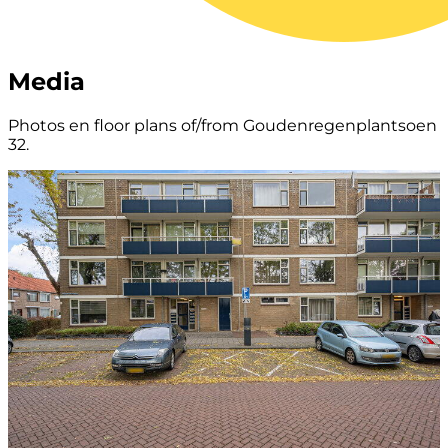
Media
Photos en floor plans of/from Goudenregenplantsoen
32.