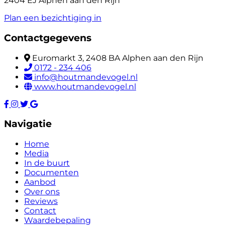
2404 EJ Alphen aan den Rijn
Plan een bezichtiging in
Contactgegevens
Euromarkt 3, 2408 BA Alphen aan den Rijn
0172 - 234 406
info@houtmandevogel.nl
www.houtmandevogel.nl
Navigatie
Home
Media
In de buurt
Documenten
Aanbod
Over ons
Reviews
Contact
Waardebepaling