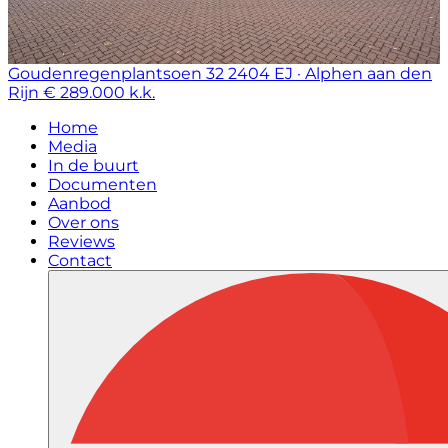
Goudenregenplantsoen 32
2404 EJ · Alphen aan den
Rijn
€ 289.000 k.k.
Home
Media
In de buurt
Documenten
Aanbod
Over ons
Reviews
Contact