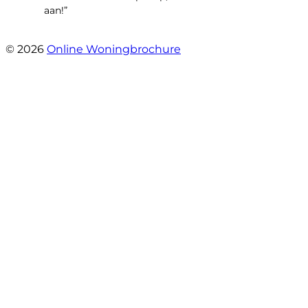
aan!”
- leo hensbroek
© 2026
Online Woningbrochure