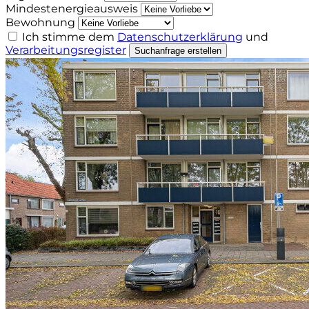
Mindestenergieausweis
Bewohnung
Ich stimme dem
Datenschutzerklärung
und
Verarbeitungsregister
Suchanfrage erstellen